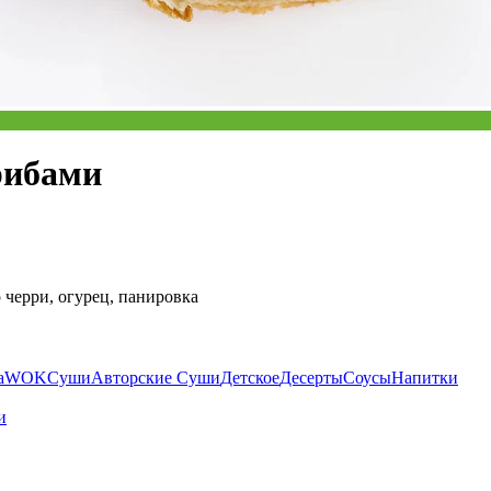
рибами
 черри, огурец, панировка
а
WOK
Суши
Авторские Суши
Детское
Десерты
Соусы
Напитки
и