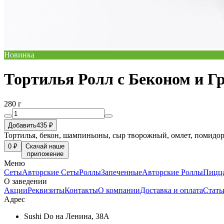
Новинка
Тортилья Ролл с Беконом и Г
280 г
Добавить
435 ₽
Тортилья, бекон, шампиньоны, сыр творожный, омлет, помидор
0 ₽
Скачай наше
приложение
Меню
Сеты
Авторские Сеты
Роллы
Запеченные
Авторские Роллы
Пицц
О заведении
Акции
Реквизиты
Контакты
О компании
Доставка и оплата
Стать
Адрес
Sushi Do на Ленина, 38А