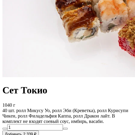
Сет Токио
1040 г
40 шт. ролл Микусу Уо, ролл Эби (Креветка), ролл Курисупи
Чикен, ролл Филадельфия Каппа, ролл Дракон лайт. В
комплект не входят соевый соус, имбирь, васаби.
Добавить 2 339 ₽