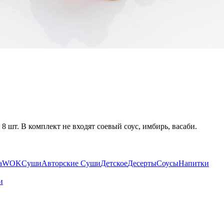
 8 шт. В комплект не входят соевый соус, имбирь, васаби.
а
WOK
Суши
Авторские Суши
Детское
Десерты
Соусы
Напитки
и