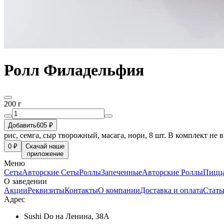
Ролл Филадельфия
200 г
Добавить
605 ₽
рис, семга, сыр творожный, масага, нори, 8 шт. В комплект не в
0 ₽
Скачай наше
приложение
Меню
Сеты
Авторские Сеты
Роллы
Запеченные
Авторские Роллы
Пицц
О заведении
Акции
Реквизиты
Контакты
О компании
Доставка и оплата
Стать
Адрес
Sushi Do на Ленина, 38А