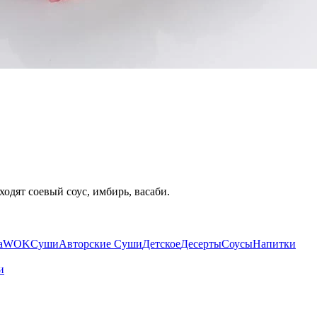
ходят соевый соус, имбирь, васаби.
а
WOK
Суши
Авторские Суши
Детское
Десерты
Соусы
Напитки
и