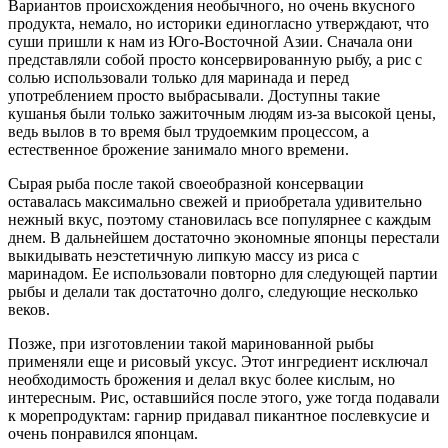
Вариантов происхождения необычного, но очень вкусного
продукта, немало, но историки единогласно утверждают, что
суши пришли к нам из Юго-Восточной Азии. Сначала они
представляли собой просто консервированную рыбу, а рис с
солью использовали только для маринада и перед
употреблением просто выбрасывали. Доступны такие
кушанья были только зажиточным людям из-за высокой цены,
ведь вылов в то время был трудоемким процессом, а
естественное брожение занимало много времени.
Сырая рыба после такой своеобразной консервации
оставалась максимально свежей и приобретала удивительно
нежный вкус, поэтому становилась все популярнее с каждым
днем. В дальнейшем достаточно экономные японцы перестали
выкидывать неэстетичную липкую массу из риса с
маринадом. Ее использовали повторно для следующей партии
рыбы и делали так достаточно долго, следующие несколько
веков.
Позже, при изготовлении такой маринованной рыбы
применяли еще и рисовый уксус. Этот ингредиент исключал
необходимость брожения и делал вкус более кислым, но
интересным. Рис, оставшийся после этого, уже тогда подавали
к морепродуктам: гарнир придавал пикантное послевкусие и
очень понравился японцам.